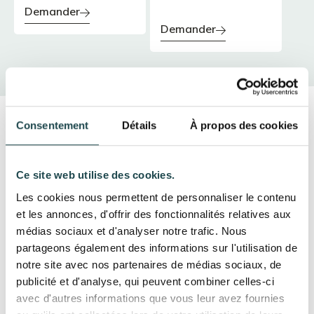
demander
demander
Consentement
Détails
À propos des cookies
Pourquoi nous confier la
fabrication de votre
Ce site web utilise des cookies.
Les cookies nous permettent de personnaliser le contenu
Comptoir, bar et mobilier en
et les annonces, d'offrir des fonctionnalités relatives aux
médias sociaux et d'analyser notre trafic. Nous
zinc, laiton ou cuivre ?
partageons également des informations sur l'utilisation de
Chaque
comptoir
,
bar
ou
mobilier
est
façonné à la
notre site avec nos partenaires de médias sociaux, de
main
dans
notre atelier
de
Quincié-en-Beaujolais
.
publicité et d'analyse, qui peuvent combiner celles-ci
Contrairement aux finitions standardisées, nos
soudures
avec d'autres informations que vous leur avez fournies
sont
polies manuellement
pour garantir une continuité