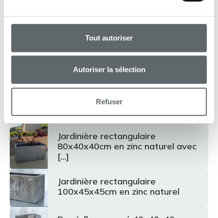
Options possibles :
Avec parois isolantes (Structure isolante et
imputrescible en panneaux polyuréthane rigide
assemblés et collés)
Tout autoriser
Sans plaque de fond
Autoriser la sélection
Avec roulettes
Sans pied
Autres produits
Refuser
Jardinière rectangulaire
80x40x40cm en zinc naturel avec
[...]
Jardinière rectangulaire
100x45x45cm en zinc naturel