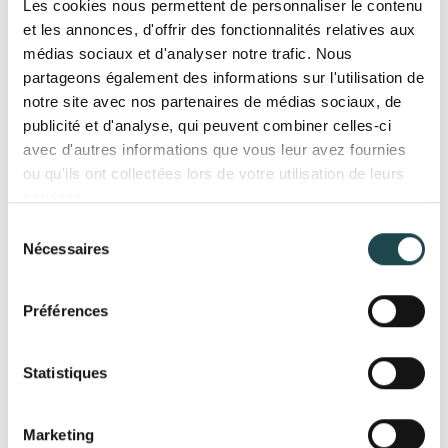
Agrandir
Les cookies nous permettent de personnaliser le contenu
Nous pouvons réaliser des bacs et jardinières
sur
mesure
, avec ou sans fond, n’hésitez pas à nous
et les annonces, d'offrir des fonctionnalités relatives aux
contacter !
médias sociaux et d'analyser notre trafic. Nous
partageons également des informations sur l'utilisation de
notre site avec nos partenaires de médias sociaux, de
Caractéristiques
:
publicité et d'analyse, qui peuvent combiner celles-ci
Longueur : 30 cm
avec d'autres informations que vous leur avez fournies
Largeur : 30 cm
ou qu'ils ont collectées lors de votre utilisation de leurs
services.
Hauteur : 30 cm
Sélection
Largeur du bord : supérieur 4 cm
Nécessaires
du
consentement
Matériau : zinc naturel épaisseur 0,8mm à 1mm
Préférences
Forme : carrée
Pas d'entretien
Statistiques
Fabrication française par CityZinc
Marketing