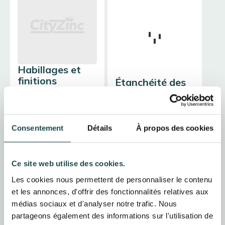
Habillages et
finitions
Étanchéité des
points singuliers
Pose de couvertines
d'acrotère, de rives et
Installation de noues,
d'habillages en sous-
solins et abergements
face pour protéger
Consentement
Détails
À propos des cookies
de cheminée. Nous
durablement le bois et
assurons des
les maçonneries.
jonctions étanches là
où les infiltrations
Ce site web utilise des cookies.
sont les plus
fréquentes.
Les cookies nous permettent de personnaliser le contenu
et les annonces, d'offrir des fonctionnalités relatives aux
demander
médias sociaux et d'analyser notre trafic. Nous
demander
partageons également des informations sur l'utilisation de