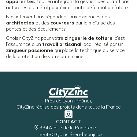
apparentes
, tout en intégrant la gestion des dilatations
naturelles du métal pour éviter toute déformation future.
Nos interventions répondent aux exigences des
architectes
et des
couvreurs
par la maîtrise des
pentes et des écoulements.
Choisir CityZinc pour votre
zinguerie de toiture
, c’est
l’assurance d’un
travail artisanal
local, réalisé par un
zingueur passionné
qui place la technique au service
de la protection de votre patrimoine.
Près de Lyon (Rhône),
CityZinc réalise des projets dans toute la France
CONTACT
334A Rue de la Papeterie
69430 Quincié-en-beaujolais