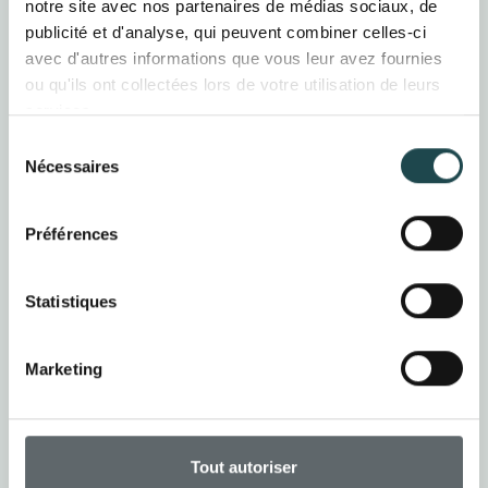
notre site avec nos partenaires de médias sociaux, de
publicité et d'analyse, qui peuvent combiner celles-ci
avec d'autres informations que vous leur avez fournies
ou qu'ils ont collectées lors de votre utilisation de leurs
services.
Sélection
Nécessaires
du
Évacuation des
consentement
eaux pluviales
Préférences
Pose de gouttières,
descentes d’eau et
boîtes à eau pour une
Statistiques
gestion optimale du
drainage,
garantissant la
Marketing
protection de vos
façades.
Tout autoriser
demander