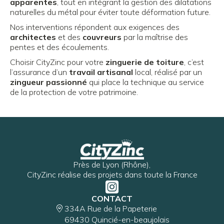
apparentes
, tout en intégrant la gestion des dilatations
naturelles du métal pour éviter toute déformation future.
Nos interventions répondent aux exigences des
architectes
et des
couvreurs
par la maîtrise des
pentes et des écoulements.
Choisir CityZinc pour votre
zinguerie de toiture
, c’est
l’assurance d’un
travail artisanal
local, réalisé par un
zingueur passionné
qui place la technique au service
de la protection de votre patrimoine.
Près de Lyon (Rhône),
CityZinc réalise des projets dans toute la France
CONTACT
334A Rue de la Papeterie
69430 Quincié-en-beaujolais