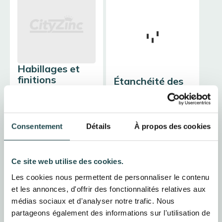
Habillages et
finitions
Étanchéité des
points singuliers
Pose de couvertines
d'acrotère, de rives et
Installation de noues,
d'habillages en sous-
solins et abergements
face pour protéger
Consentement
Détails
À propos des cookies
de cheminée. Nous
durablement le bois et
assurons des
les maçonneries.
jonctions étanches là
où les infiltrations
Ce site web utilise des cookies.
sont les plus
fréquentes.
Les cookies nous permettent de personnaliser le contenu
et les annonces, d'offrir des fonctionnalités relatives aux
demander
médias sociaux et d'analyser notre trafic. Nous
demander
partageons également des informations sur l'utilisation de