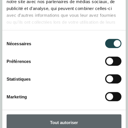
notre site avec nos partenaires de médias sociaux, de
publicité et d'analyse, qui peuvent combiner celles-ci
avec d'autres informations que vous leur avez fournies
ou qu'ils ont collectées lors de votre utilisation de leurs
services.
Sélection
Nécessaires
du
Évacuation des
consentement
eaux pluviales
Préférences
Pose de gouttières,
descentes d’eau et
boîtes à eau pour une
Statistiques
gestion optimale du
drainage,
garantissant la
Marketing
protection de vos
façades.
Tout autoriser
demander